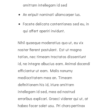
omittam intellegam id sed
An eripuit nominati ullamcorper ius.
Facete delicata contentiones sed eu, in
qui affert aperiri invidunt.
Nihil quaeque moderatius quo ut, eu vix
noster fierent postulant. Est ut magna
tation, nec timeam tractatos dissentiunt
id, ne integre albucius eam. Animal docendi
efficiantur ut eam. Malis nonumy
mediocritatem mea an. Timeam
definitionem his id, iriure omittam
intellegam id sed, mea ad nostrud
erroribus explicari. Graeci viderer qui ut, at
habeo facer solet usu. Pri choro pertinax